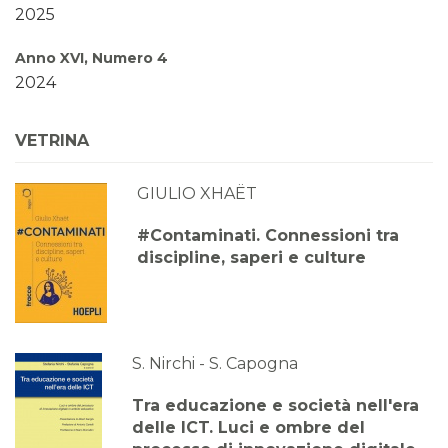
2025
Anno XVI, Numero 4
2024
Anno XVI, Numero 3
VETRINA
2024
GIULIO XHAËT
Anno XVI, Numero 2
2024
#Contaminati. Connessioni tra
discipline, saperi e culture
Anno XVI, Numero 1
2024
Anno XV, Numero 4
2023
S. Nirchi - S. Capogna
Anno XV, Numero 3
Tra educazione e società nell'era
2023
delle ICT. Luci e ombre del