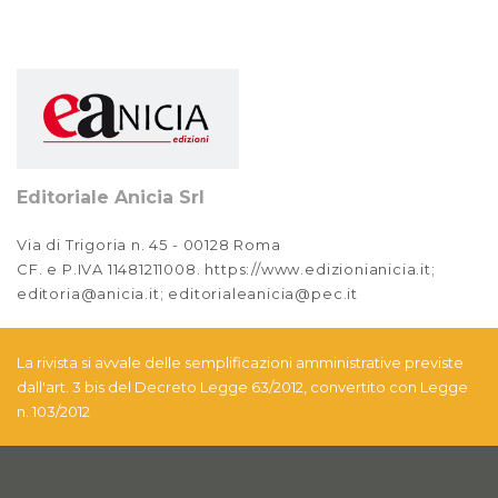
2022
Anno XIII, Numero 4
2021
Anno XIII, Numero 3
2021
Editoriale Anicia Srl
Anno XIII, Numero 2
2021
Via di Trigoria n. 45 - 00128 Roma
CF. e P.IVA 11481211008. https://www.edizionianicia.it;
Anno XIII, Numero 1
editoria@anicia.it; editorialeanicia@pec.it
2021
Anno XII, Numero 4
La rivista si avvale delle semplificazioni amministrative previste
2020
dall'art. 3 bis del Decreto Legge 63/2012, convertito con Legge
n. 103/2012
Anno XII, Numero 3
2020