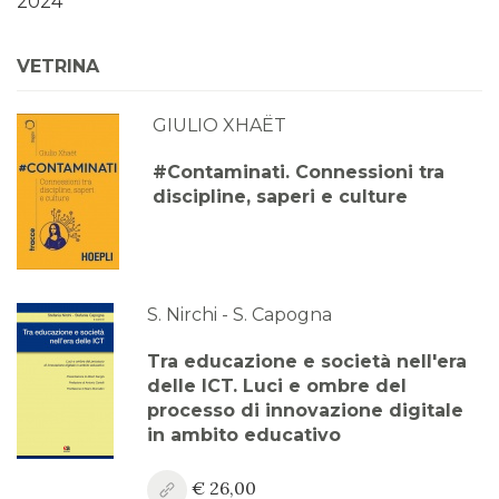
2024
Anno XVI, Numero 3
VETRINA
2024
GIULIO XHAËT
Anno XVI, Numero 2
2024
#Contaminati. Connessioni tra
discipline, saperi e culture
Anno XVI, Numero 1
2024
Anno XV, Numero 4
2023
S. Nirchi - S. Capogna
Anno XV, Numero 3
Tra educazione e società nell'era
2023
delle ICT. Luci e ombre del
processo di innovazione digitale
Anno XV, Numero 2
in ambito educativo
2023
€ 26,00