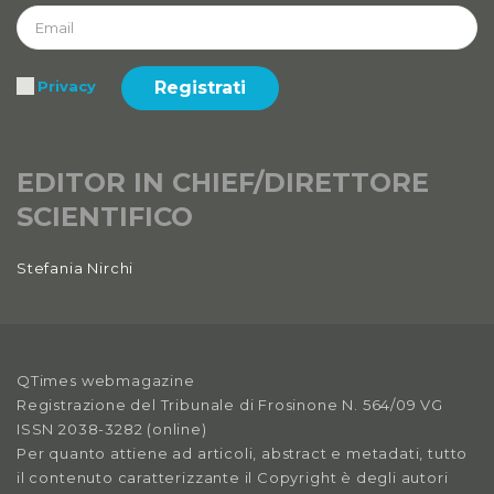
2019
Anno XI, Numero 3
Registrati
Privacy
2019
Anno XI, Numero 2
2019
EDITOR IN CHIEF/DIRETTORE
SCIENTIFICO
Anno XI, Numero 1
2019
Stefania Nirchi
Anno X, Numero 4
2018
Anno X, Numero 3
QTimes webmagazine
2018
Registrazione del Tribunale di Frosinone N. 564/09 VG
ISSN 2038-3282 (online)
Anno X, Numero 2
Per quanto attiene ad articoli, abstract e metadati, tutto
2018
il contenuto caratterizzante il Copyright è degli autori