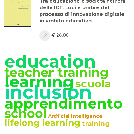
Tra educazione e società nell'era
delle ICT. Luci e ombre del
processo di innovazione digitale
in ambito educativo
€ 26,00
education
teacher training
learning
scuola
inclusion
apprendimento
school
Artificial Intelligence
lifelong learning
training