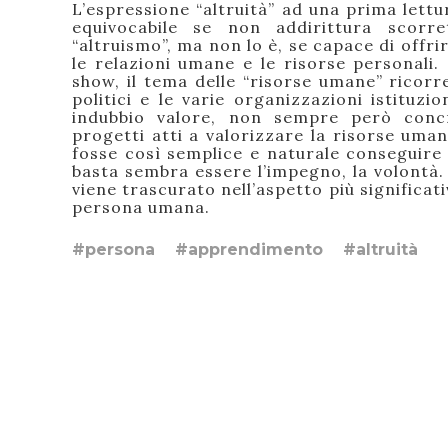
L’espressione “altruità” ad una prima lett
equivocabile se non addirittura scorre
“altruismo”, ma non lo è, se capace di offri
le relazioni umane e le risorse personali. 
show, il tema delle “risorse umane” ricorr
politici e le varie organizzazioni istitu
indubbio valore, non sempre però concre
progetti atti a valorizzare la risorse uma
fosse così semplice e naturale conseguire o
basta sembra essere l’impegno, la volontà.
viene trascurato nell’aspetto più significat
persona umana.
#persona
#apprendimento
#altruità