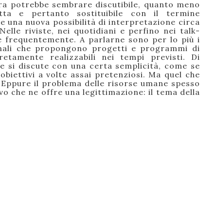
ura potrebbe sembrare discutibile, quanto meno
tta e pertanto sostituibile con il termine
re una nuova possibilità di interpretazione circa
Nelle riviste, nei quotidiani e perfino nei talk-
e frequentemente. A parlarne sono per lo più i
zionali che propongono progetti e programmi di
tamente realizzabili nei tempi previsti. Di
ne si discute con una certa semplicità, come se
biettivi a volte assai pretenziosi. Ma quel che
 Eppure il problema delle risorse umane spesso
ivo che ne offre una legittimazione: il tema della